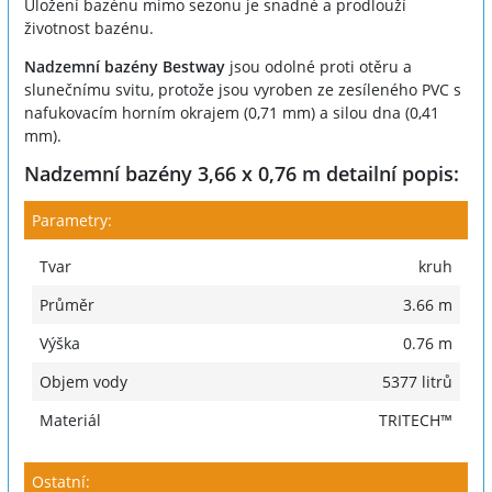
Uložení bazénu mimo sezonu je snadné a prodlouží
životnost bazénu.
Nadzemní bazény Bestway
jsou odolné proti otěru a
slunečnímu svitu, protože jsou vyroben ze zesíleného PVC s
nafukovacím horním okrajem (0,71 mm) a silou dna (0,41
mm).
Nadzemní bazény 3,66 x 0,76 m detailní popis:
Parametry:
Tvar
kruh
Průměr
3.66 m
Výška
0.76 m
Objem vody
5377 litrů
Materiál
TRITECH™
Ostatní: