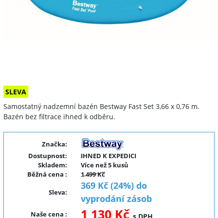
SLEVA
Samostatný nadzemní bazén Bestway Fast Set 3,66 x 0,76 m.
Bazén bez filtrace ihned k odběru.
Značka:
Dostupnost:
IHNED K EXPEDICI
Skladem:
Více než 5 kusů
Běžná cena
:
1 499 Kč
369 Kč (24%) do
Sleva
:
vyprodání zásob
1 130 Kč
Naše cena
:
s DPH