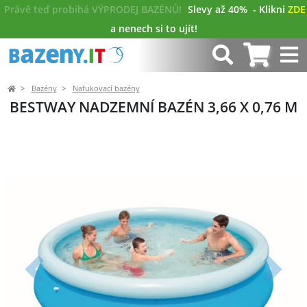
Právě teď probíhá VÝPRODEJ BAZÉNŮ!
Slevy až 40%
- Klikni
ZDE
a nenech si to ujít!
Bazény
Nafukovací bazény
BESTWAY NADZEMNÍ BAZÉN 3,66 X 0,76 M
Předchozí
Další