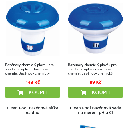
Bazénový chemický plovák pro
Bazénový chemický plovák pro
snadnější aplikaci bazénové
snadnější aplikaci bazénové
chemie. Bazénový chemický
chemie. Bazénový chemický
plovák jako příslušenství pro Váš
plovák jako příslušenství pro Váš
149 Kč
99 Kč
bazén. Bazénový chemický plovák
bazén. Bazénový chemický plovák
zajistí stálou dezinfekci Vašeho
zajistí stálou dezinfekci Vašeho
bazénu.
bazénu.
KOUPIT
KOUPIT
Clean Pool Bazénová síťka
Clean Pool Bazénová sada
na dno
na měření pH a Cl