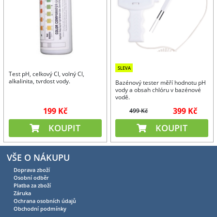
SLEVA
Test pH, celkový Cl, volný Cl,
alkalinita, tvrdost vody.
Bazénový tester měří hodnotu pH
vody a obsah chlóru v bazénové
vodě.
199 Kč
399 Kč
499 Kč
KOUPIT
KOUPIT
VŠE O NÁKUPU
Doprava zboží
Osobní odběr
Platba za zboží
Záruka
Ochrana osobních údajů
Obchodní podmínky