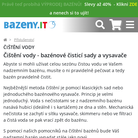
Právě teď probíhá VÝPRODEJ BAZÉNŮ!
Slevy až 40%
- Klikni
ZDE
a nenech si to ujít!
Příslušenství
ČIŠTĚNÍ VODY
Čištění vody - bazénové čisticí sady a vysavače
Abyste si mohli užívat celou sezónu čistou vodu ve Vašem
nadzemním bazénu, musíte o ni pravidelně pečovat a tedy
bazén pravidelně čistit.
Nejběžnější metoda čištění je pomocí klasických sad nebo
jednoduchého bazénového vysavače. Princip je velmi
jednoduchý. Voda s nečistotami se z nadzemního bazénu
nasává hubicí (ideálně i s kartáčem) ze dna a stěn. Mechanická
nečistota se zachytí v sítku vysavače, skimmeru nebo ve filtraci
a čistá voda se pak vrací zpět do bazénu.
S pomocí našich pomocníků na čištění bazénů bude Váš
nadzemní bazén vypadat stále jako nový.