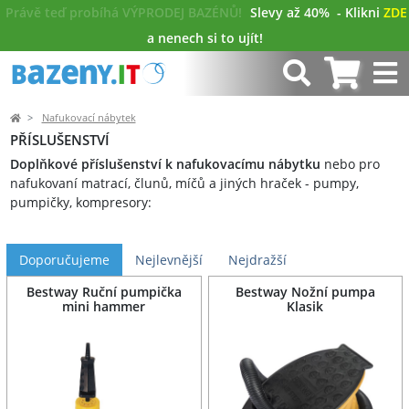
Právě teď probíhá VÝPRODEJ BAZÉNŮ!
Slevy až 40%
- Klikni
ZDE
a nenech si to ujít!
Nafukovací nábytek
PŘÍSLUŠENSTVÍ
Doplňkové příslušenství k nafukovacímu nábytku
nebo
pro
nafukovaní matrací, člunů, míčů a jiných hraček
- pumpy,
pumpičky, kompresory:
Doporučujeme
Nejlevnější
Nejdražší
Bestway Ruční pumpička
Bestway Nožní pumpa
mini hammer
Klasik