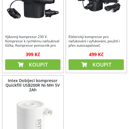
Výkonný kompresor 230 V.
Elektrický kompresor pro
Kompresor k rychlému nafouknutí
nafukování i vyfukování, použití i
lůžka. Kompresor pomocník pro
přes autozapalovač.
Vaši domácnost.
399 Kč
499 Kč
KOUPIT
KOUPIT
Intex Dobíjecí kompresor
Quickfill USB200R Ni-MH 5V
2Ah