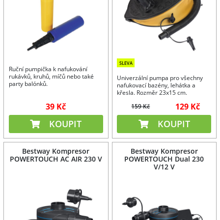
SLEVA
Ruční pumpička k nafukování
rukávků, kruhů, míčů nebo také
Univerzální pumpa pro všechny
party balónků.
nafukovací bazény, lehátka a
křesla. Rozměr 23x15 cm.
39 Kč
129 Kč
159 Kč
KOUPIT
KOUPIT
Bestway Kompresor
Bestway Kompresor
POWERTOUCH AC AIR 230 V
POWERTOUCH Dual 230
V/12 V