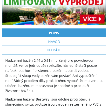
POPIS
NÁVOD
HLEDÁTE
Nadzemní bazén 2,44 x 0,61 m určený pro povrchovou
montáž, velice jednoduše rozložíte, následně stačí pouze
nafouknout horní prstenec a bazén napustit vodou.
Stoupající sloup vody bazén sám postaví. Ani vypouštění
není žádný problém díky praktickému vypouštěcímu ventilu.
Uložení bazénu mimo sezonu je snadné a prodlouží
životnost bazénu.
Nadzemní bazény Bestway
jsou odolné proti otěru a
slunečnímu svitu, protože jsou vyroben ze zesíleného PVC s