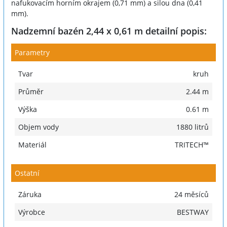
nafukovacím horním okrajem (0,71 mm) a silou dna (0,41
mm).
Nadzemní bazén 2,44 x 0,61 m detailní popis:
Parametry
Tvar
kruh
Průměr
2.44 m
Výška
0.61 m
Objem vody
1880 litrů
Materiál
TRITECH™
Ostatní
Záruka
24 měsíců
Výrobce
BESTWAY