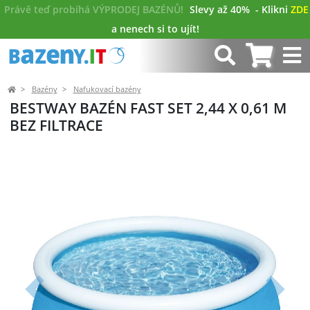
Právě teď probíhá VÝPRODEJ BAZÉNŮ!
Slevy až 40%
- Klikni
ZDE
a nenech si to ujít!
Bazény
Nafukovací bazény
BESTWAY BAZÉN FAST SET 2,44 X 0,61 M
BEZ FILTRACE
Předchozí
Další