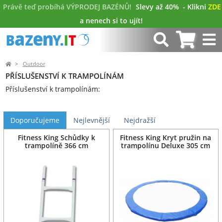
Právě teď probíhá VÝPRODEJ BAZÉNŮ!
Slevy až 40%
- Klikni
ZDE
a nenech si to ujít!
Outdoor
PŘÍSLUŠENSTVÍ K TRAMPOLÍNÁM
Příslušenství k trampolínám:
Doporučujeme
Nejlevnější
Nejdražší
Fitness King Schůdky k
Fitness King Kryt pružin na
trampolíně 366 cm
trampolínu Deluxe 305 cm