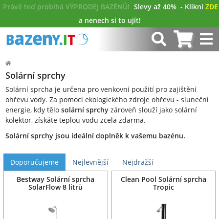
Právě teď probíhá VÝPRODEJ BAZÉNŮ!
Slevy až 40%
- Klikni
ZDE
a nenech si to ujít!
Solární sprchy
Solární sprcha je určena pro venkovní použití pro zajištění
ohřevu vody. Za pomoci ekologického zdroje ohřevu - sluneční
energie, kdy tělo
solární sprchy
zároveň slouží jako solární
kolektor, získáte teplou vodu zcela zdarma.
Solární sprchy jsou ideální doplněk k vašemu bazénu.
Doporučujeme
Nejlevnější
Nejdražší
Bestway Solární sprcha
Clean Pool Solární sprcha
SolarFlow 8 litrů
Tropic