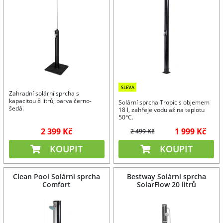
SLEVA
Zahradní solární sprcha s
kapacitou 8 litrů, barva černo-
Solární sprcha Tropic s objemem
šedá.
18 l, zahřeje vodu až na teplotu
50°C.
2 399 Kč
1 999 Kč
2 499 Kč
KOUPIT
KOUPIT
Clean Pool Solární sprcha
Bestway Solární sprcha
Comfort
SolarFlow 20 litrů