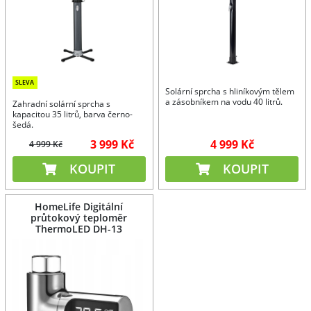
SLEVA
Solární sprcha s hliníkovým tělem
a zásobníkem na vodu 40 litrů.
Zahradní solární sprcha s
kapacitou 35 litrů, barva černo-
šedá.
3 999 Kč
4 999 Kč
4 999 Kč
KOUPIT
KOUPIT
HomeLife Digitální
průtokový teploměr
ThermoLED DH-13