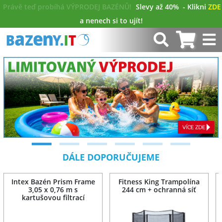
Právě teď probíhá VÝPRODEJ BAZÉNŮ!
Slevy až 40%
- Klikni
ZDE
a nenech si to ujít!
DÁLE DOPORUČUJEME
Intex Bazén Prism Frame
Fitness King Trampolína
3,05 x 0,76 m s
244 cm + ochranná síť
kartušovou filtrací