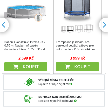
Bazén s konstrukcí Intex 3,05 x
Trampolína je ideální pro
0,76 m. Nadzemní bazén
venkovní použití, zábava pro
dodáván s filtrací 1,25 m3/hod.
celou rodinu. Průměr 244 cm.
2 599 Kč
3 999 Kč
KOUPIT
KOUPIT
VÝDEJNÍ MÍSTA PO CELÉ ČR!
Najďete si svoje nejbližší
DOPRAVA NAD 3000 KČ ZDARMA!
Neplaťte zbytečně poštovné