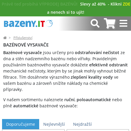
Právě teď probíhá VÝPRODEJ BAZÉNŮ!
Slevy až 40%
- Klikni
ZDE
a nenech si to ujít!
Příslušenství
BAZÉNOVÉ VYSAVAČE
Bazénové vysavače
jsou určeny pro
odstraňování nečistot
ze
dna a stěn nadzemního bazénu nebo vířivky. Pravidelným
používáním bazénového vysavače dokážete
efektivně odstranit
mechanické nečistoty, kterým by se jinak mohly vyhnout běžné
filtrace. Tím dosáhnete výrazného
zlepšení kvality vody
ve
vašem bazénu a zároveň snížíte náklady na chemické
přípravky.
V našem sortimentu naleznete
ruční
,
poloautomatické
nebo
plně
automatické
bazénové vysavače:
Doporučujeme
Nejlevnější
Nejdražší