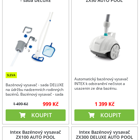
- sada DELUXE
ZX50 AUTO POOL
SLEVA
Automatický bazénový vysavač
INTEX k odstranění nečistot a
Bazénový vysavač - sada DELUXE
usazenin ze dna bazénu.
na údržbu nadzemních rodinných
bazénů. Bazénový vysavač - sada
DELUXE je na podlahu i stěny
999 Kč
1 399 Kč
bazénu. Bazénový vysavač - sada
1 499 Kč
DELUXE se zárukou 24 měsíců.
KOUPIT
KOUPIT
Intex Bazénový vysavač
Intex Bazénový vysavač
ZX100 AUTO POOL
ZX300 DELUXE AUTO POOL