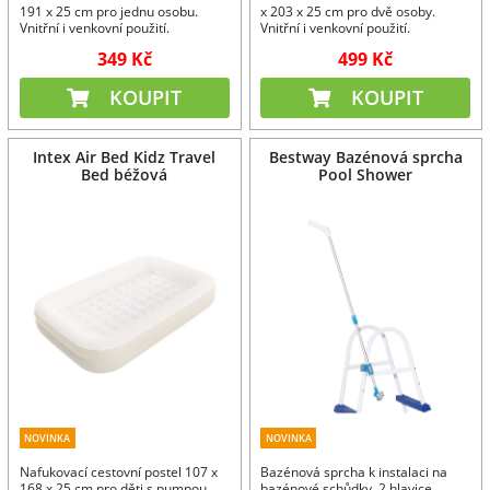
191 x 25 cm pro jednu osobu.
x 203 x 25 cm pro dvě osoby.
Vnitřní i venkovní použití.
Vnitřní i venkovní použití.
349 Kč
499 Kč
KOUPIT
KOUPIT
Intex Air Bed Kidz Travel
Bestway Bazénová sprcha
Bed béžová
Pool Shower
NOVINKA
NOVINKA
Nafukovací cestovní postel 107 x
Bazénová sprcha k instalaci na
168 x 25 cm pro děti s pumpou.
bazénové schůdky. 2 hlavice.