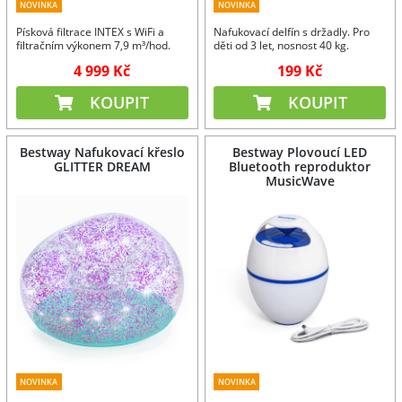
NOVINKA
NOVINKA
Písková filtrace INTEX s WiFi a
Nafukovací delfín s držadly. Pro
filtračním výkonem 7,9 m³/hod.
děti od 3 let, nosnost 40 kg.
4 999 Kč
199 Kč
KOUPIT
KOUPIT
Bestway Nafukovací křeslo
Bestway Plovoucí LED
GLITTER DREAM
Bluetooth reproduktor
MusicWave
NOVINKA
NOVINKA