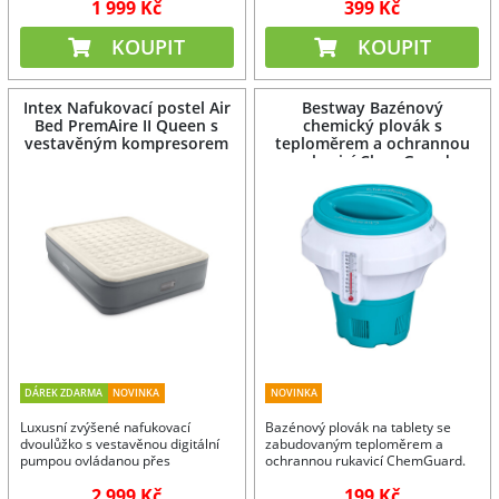
1 999 Kč
399 Kč
KOUPIT
KOUPIT
Intex Nafukovací postel Air
Bestway Bazénový
Bed PremAire II Queen s
chemický plovák s
vestavěným kompresorem
teploměrem a ochrannou
rukavicí ChemGuard
DÁREK ZDARMA
NOVINKA
NOVINKA
Luxusní zvýšené nafukovací
Bazénový plovák na tablety se
dvoulůžko s vestavěnou digitální
zabudovaným teploměrem a
pumpou ovládanou přes
ochrannou rukavicí ChemGuard.
bluetooth, rozměr 152 x 203 x 46
2 999 Kč
199 Kč
cm