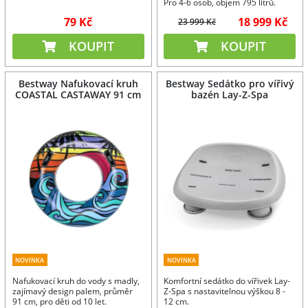
Pro 4-6 osob, objem 795 litrů.
79 Kč
18 999 Kč
23 999 Kč
KOUPIT
KOUPIT
Bestway Nafukovací kruh
Bestway Sedátko pro vířivý
COASTAL CASTAWAY 91 cm
bazén Lay-Z-Spa
NOVINKA
NOVINKA
Nafukovací kruh do vody s madly,
Komfortní sedátko do vířivek Lay-
zajímavý design palem, průměr
Z-Spa s nastavitelnou výškou 8 -
91 cm, pro děti od 10 let.
12 cm.