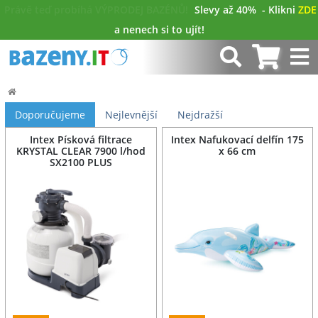
Právě teď probíhá VÝPRODEJ BAZÉNŮ!
Slevy až 40%
- Klikni
ZDE
a nenech si to ujít!
Doporučujeme
Nejlevnější
Nejdražší
Intex Písková filtrace
Intex Nafukovací delfín 175
KRYSTAL CLEAR 7900 l/hod
x 66 cm
SX2100 PLUS