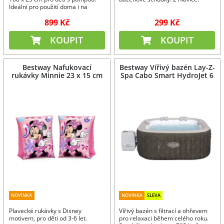
Ideální pro použití doma i na
cestách.
899 Kč
299 Kč
KOUPIT
KOUPIT
Bestway Nafukovací
Bestway Vířivý bazén Lay-Z-
rukávky Minnie 23 x 15 cm
Spa Cabo Smart HydroJet 6
NOVINKA
NOVINKA
SLEVA
Plavecké rukávky s Disney
Vířivý bazén s filtrací a ohřevem
motivem, pro děti od 3-6 let.
pro relaxaci během celého roku.