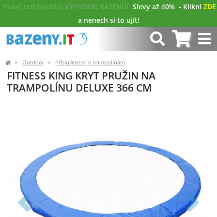
Právě teď probíhá VÝPRODEJ BAZÉNŮ!
Slevy až 40%
- Klikni
ZDE
a nenech si to ujít!
Outdoor
Příslušenství k trampolínám
FITNESS KING KRYT PRUŽIN NA
TRAMPOLÍNU DELUXE 366 CM
Předchozí
Další