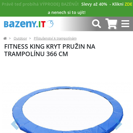
Právě teď probíhá VÝPRODEJ BAZÉNŮ!
Slevy až 40%
- Klikni
ZDE
a nenech si to ujít!
Outdoor
Příslušenství k trampolínám
FITNESS KING KRYT PRUŽIN NA
TRAMPOLÍNU 366 CM
Předchozí
Další