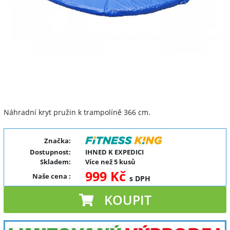
Náhradní kryt pružin k trampolíně 366 cm.
Značka:
Dostupnost:
IHNED K EXPEDICI
Skladem:
Více než 5 kusů
999 Kč
Naše cena
:
s DPH
KOUPIT