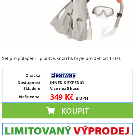
Set pro potápění - ploutve, šnorchl, brýle pro děti od 14 let.
Značka:
Dostupnost:
IHNED K EXPEDICI
Skladem:
Více než 5 kusů
349 Kč
Naše cena
:
s DPH
KOUPIT