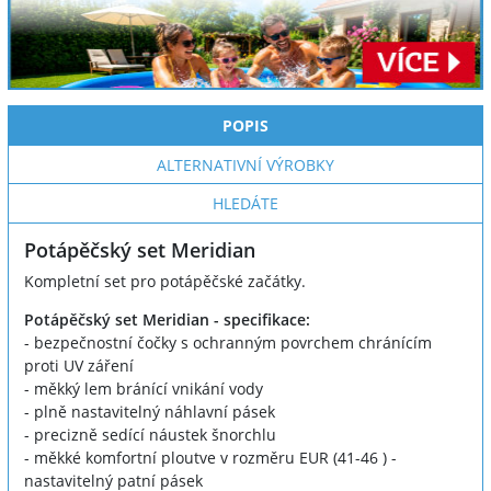
POPIS
ALTERNATIVNÍ VÝROBKY
HLEDÁTE
Potápěčský set Meridian
Kompletní set pro potápěčské začátky.
Potápěčský set Meridian - specifikace:
- bezpečnostní čočky s ochranným povrchem chránícím
proti UV záření
- měkký lem bránící vnikání vody
- plně nastavitelný náhlavní pásek
- precizně sedící náustek šnorchlu
- měkké komfortní ploutve v rozměru EUR (41-46 ) -
nastavitelný patní pásek