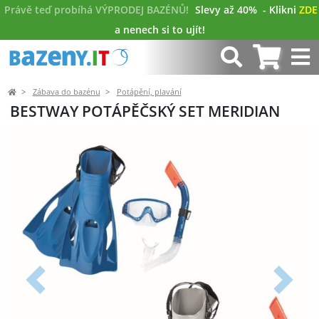
Právě teď probíhá VÝPRODEJ BAZÉNŮ!
Slevy až 40%
- Klikni
ZDE
a nenech si to ujít!
Zábava do bazénu
Potápění, plavání
BESTWAY POTÁPĚČSKÝ SET MERIDIAN
Předchozí
Další