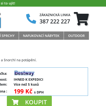
i to ujít!
A
ZÁKAZNICKÁ LINKA
387 222 227
Í SPRCHY
NAFUKOVACÍ NÁBYTEK
OUTDOOR
 a šnorchl na potápění.
ačka:
ost:
IHNED K EXPEDICI
dem:
Více než 5 kusů
199 Kč
cena
:
s DPH
KOUPIT