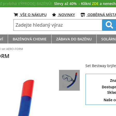
eď probíhá VÝPRODEJ BAZÉNŮ!
Slevy až 40%
- Klikni
ZDE
a nenech s
VŠE O NÁKUPU
NOVINKY
ODBĚRNÁ MÍST
VÍ
BAZÉNOVÁ CHEMIE
ZÁBAVA DO BAZÉNU
SOLÁRN
ý set AERO-FORM
ORM
Set Bestway brýle
Zn
Dostupn
Skla
Naše 