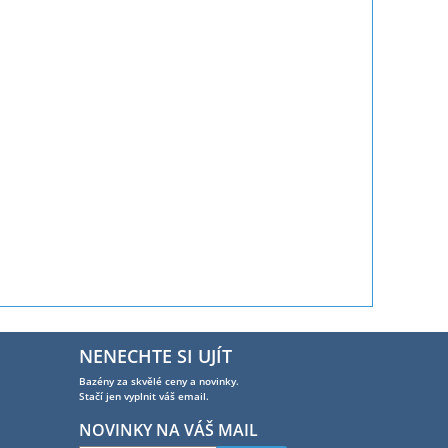
NENECHTE SI UJÍT
Bazény za skvělé ceny a novinky.
Stačí jen vyplnit váš email.
NOVINKY NA VÁŠ MAIL