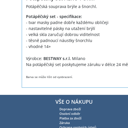
Potápěčská souprava brýle a šnorchl.
Potápěčský set - specifikace:
- tvar masky padne dobře každému obličeji
- nastavitelné pásky na utažení brýlí
- velká skla zaručují dobrou viditelnost
- těsně padnoucí náustky šnorchlu
- vhodné 14+
Výrobce:
BESTWAY s.r.l.
Milano
Na potápěčský set poskytujeme záruku v délce 24 mě
Barva se může lišit od vyobrazení.
VŠE O NÁKUPU
Doprava zboží
Osobní odběr
Platba za zboží
Záruka
Ochrana osobních údajů