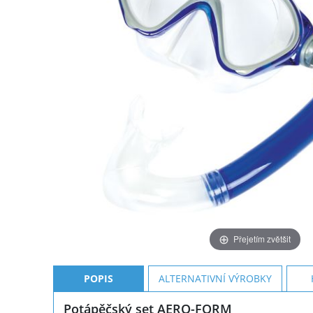
Přejetím zvětšit
POPIS
ALTERNATIVNÍ VÝROBKY
Potápěčský set AERO-FORM