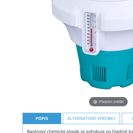
Přejetím zvětšit
POPIS
ALTERNATIVNÍ VÝROBKY
Bazénový chemický plovák se pohybuje po hladině ba