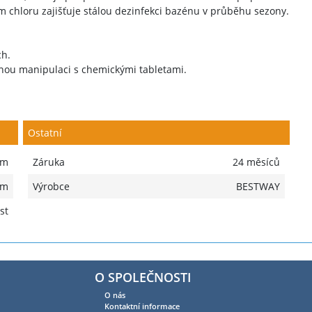
 chloru zajišťuje stálou dezinfekci bazénu v průběhu sezony.
ch.
čnou manipulaci s chemickými tabletami.
Ostatní
cm
Záruka
24 měsíců
cm
Výrobce
BESTWAY
st
O SPOLEČNOSTI
O nás
Kontaktní informace