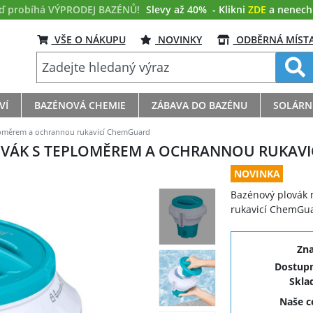
eď probíhá VÝPRODEJ BAZÉNŮ!
Slevy až 40%
- Klikni
ZDE
a nenech s
VŠE O NÁKUPU
NOVINKY
ODBĚRNÁ MÍST
VÍ
BAZÉNOVÁ CHEMIE
ZÁBAVA DO BAZÉNU
SOLÁRN
loměrem a ochrannou rukavicí ChemGuard
OVÁK S TEPLOMĚREM A OCHRANNOU RUKAV
NOVINKA
Bazénový plovák
rukavicí ChemGu
Zn
Dostupn
Skla
Naše 