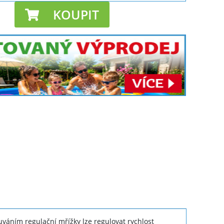
KOUPIT
áním regulační mřížky lze regulovat rychlost