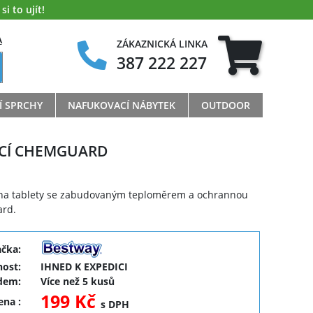
i to ujít!
A
ZÁKAZNICKÁ LINKA
387 222 227
Í SPRCHY
NAFUKOVACÍ NÁBYTEK
OUTDOOR
ICÍ CHEMGUARD
 na tablety se zabudovaným teploměrem a ochrannou
ard.
ačka:
ost:
IHNED K EXPEDICI
dem:
Více než 5 kusů
199 Kč
cena
:
s DPH