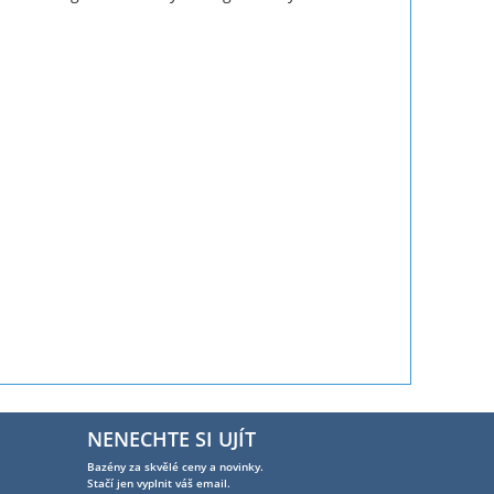
NENECHTE SI UJÍT
Bazény za skvělé ceny a novinky.
Stačí jen vyplnit váš email.