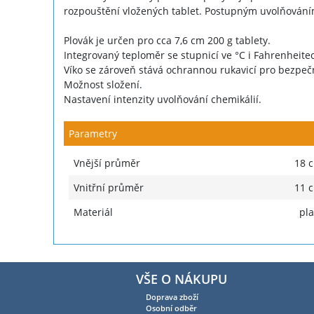
rozpouštění vložených tablet. Postupným uvolňováním
Plovák je určen pro cca 7,6 cm 200 g tablety.
Integrovaný teploměr se stupnicí ve °C i Fahrenheite
Víko se zároveň stává ochrannou rukavicí pro bezpe
Možnost složení.
Nastavení intenzity uvolňování chemikálií.
Parametry
Vnější průměr
18 
Vnitřní průměr
11 
Materiál
pla
VŠE O NÁKUPU
Doprava zboží
Osobní odběr