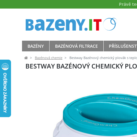
Právě t
BAZÉNY
BAZÉNOVÁ FILTRACE
PŘÍSLUŠENST
Bazénová chemie
Bestway Bazénový chemický plovák s tep
BESTWAY BAZÉNOVÝ CHEMICKÝ PL