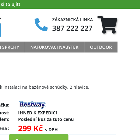
i to ujít!
A
ZÁKAZNICKÁ LINKA
387 222 227
Í SPRCHY
NAFUKOVACÍ NÁBYTEK
OUTDOOR
 instalaci na bazénové schůdky. 2 hlavice.
ačka:
ost:
IHNED K EXPEDICI
dem:
Poslední kus za tuto cenu
299 Kč
cena
:
s DPH