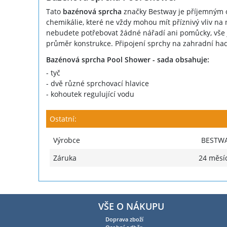
Tato
bazénová sprcha
značky Bestway je příjemným os
chemikálie, které ne vždy mohou mít příznivý vliv na
nebudete potřebovat žádné nářadí ani pomůcky, vše 
průměr konstrukce. Připojení sprchy na zahradní had
Bazénová sprcha Pool Shower - sada obsahuje:
- tyč
- dvě různé sprchovací hlavice
- kohoutek regulující vodu
Ostatní:
Výrobce
BESTW
Záruka
24 měsí
VŠE O NÁKUPU
Doprava zboží