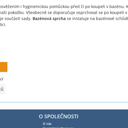
věžením i hyginenickou pomůckou před či po koupeli v bazénu. Kvů
 naši pokožku. Všeobecně se doporučuje osprchovat se po koupeli v
je součástí sady.
Bazénová sprcha
se instaluje na bazénové schůdk
ici.
AY
ců
O SPOLEČNOSTI
O nás