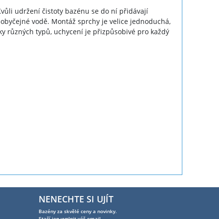
li udržení čistoty bazénu se do ní přidávají
 obyčejné vodě. Montáž sprchy je velice jednoduchá,
y různých typů, uchycení je přizpůsobivé pro každý
NENECHTE SI UJÍT
Bazény za skvělé ceny a novinky.
Stačí jen vyplnit váš email.