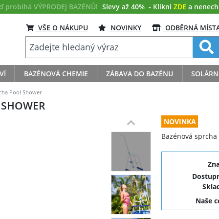
eď probíhá VÝPRODEJ BAZÉNŮ!
Slevy až 40%
- Klikni
ZDE
a nenech s
VŠE O NÁKUPU
NOVINKY
ODBĚRNÁ MÍST
VÍ
BAZÉNOVÁ CHEMIE
ZÁBAVA DO BAZÉNU
SOLÁRN
cha Pool Shower
L SHOWER
NOVINKA
Bazénová sprcha k
Zn
Dostupn
Skla
Naše 