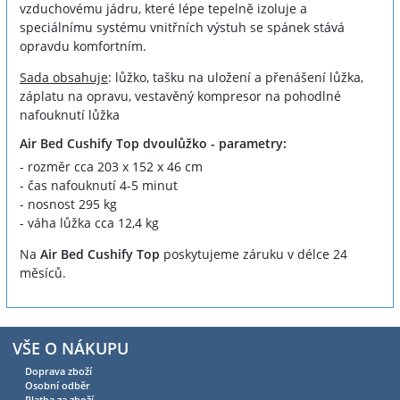
vzduchovému jádru, které lépe tepelně izoluje a
speciálnímu systému vnitřních výstuh se spánek stává
opravdu komfortním.
Sada obsahuje
: lůžko, tašku na uložení a přenášení lůžka,
záplatu na opravu, vestavěný kompresor na pohodlné
nafouknutí lůžka
Air Bed Cushify Top dvoulůžko - parametry:
- rozměr cca 203 x 152 x 46 cm
- čas nafouknutí 4-5 minut
- nosnost 295 kg
- váha lůžka cca 12,4 kg
Na
Air Bed Cushify Top
poskytujeme záruku v délce 24
měsíců.
VŠE O NÁKUPU
Doprava zboží
Osobní odběr
Platba za zboží