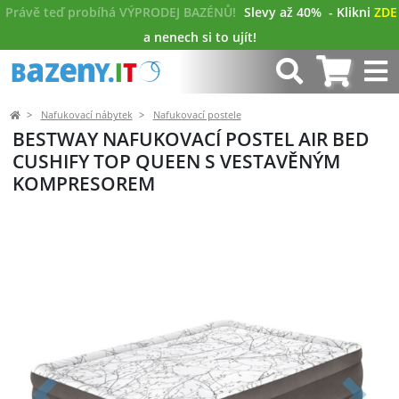
Právě teď probíhá VÝPRODEJ BAZÉNŮ!
Slevy až 40%
- Klikni
ZDE
a nenech si to ujít!
Nafukovací nábytek
Nafukovací postele
BESTWAY NAFUKOVACÍ POSTEL AIR BED
CUSHIFY TOP QUEEN S VESTAVĚNÝM
KOMPRESOREM