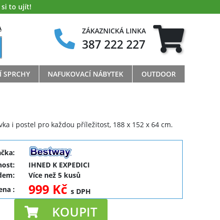
i to ujít!
A
ZÁKAZNICKÁ LINKA
387 222 227
Í SPRCHY
NAFUKOVACÍ NÁBYTEK
OUTDOOR
ka i postel pro každou příležitost, 188 x 152 x 64 cm.
ačka:
ost:
IHNED K EXPEDICI
dem:
Více než 5 kusů
999 Kč
cena
:
s DPH
KOUPIT