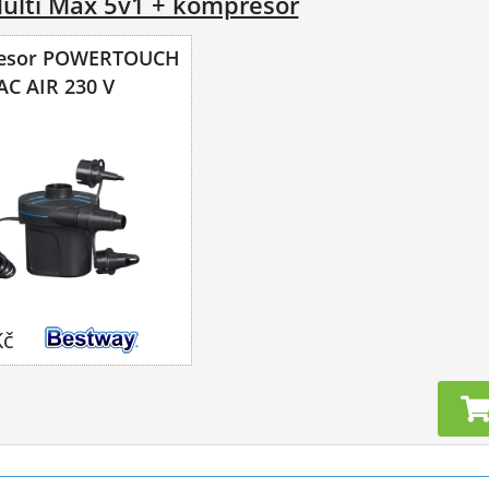
ulti Max 5v1 + kompresor
esor POWERTOUCH
AC AIR 230 V
Kč