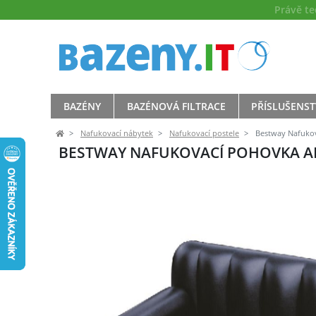
Právě t
BAZÉNY
BAZÉNOVÁ FILTRACE
PŘÍSLUŠENST
Nafukovací nábytek
Nafukovací postele
Bestway Nafukov
BESTWAY NAFUKOVACÍ POHOVKA AI