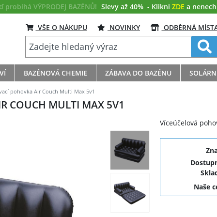
eď probíhá VÝPRODEJ BAZÉNŮ!
Slevy až 40%
- Klikni
ZDE
a nenech s
VŠE O NÁKUPU
NOVINKY
ODBĚRNÁ MÍST
VÍ
BAZÉNOVÁ CHEMIE
ZÁBAVA DO BAZÉNU
SOLÁRN
ací pohovka Air Couch Multi Max 5v1
R COUCH MULTI MAX 5V1
Víceúčelová pohov
Zn
Dostupn
Skla
Naše 