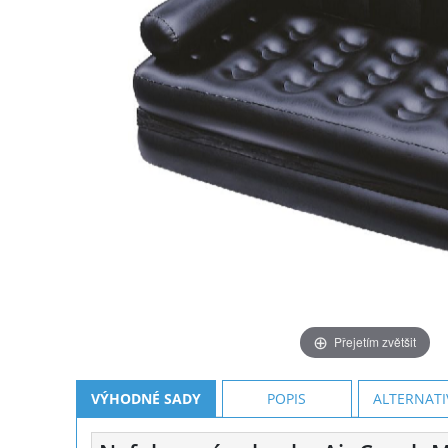
Přejetím zvětšit
VÝHODNÉ SADY
POPIS
ALTERNATI