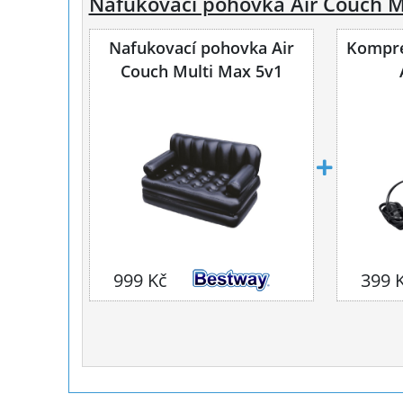
Nafukovací pohovka Air Couch M
Nafukovací pohovka Air
Kompr
Couch Multi Max 5v1
999 Kč
399 