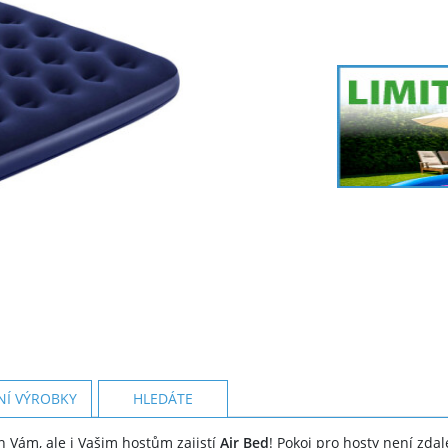
NÍ VÝROBKY
HLEDÁTE
n Vám, ale i Vašim hostům zajistí
Air Bed
! Pokoj pro hosty není zda