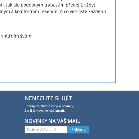
osti. Jak ale podobným trapasům předejít, vždyť
dným a komfortním řešením. A co víc? Jistě každého
 vnitřním švům.
NENECHTE SI UJÍT
Bazény za skvělé ceny a novinky.
Stačí jen vyplnit váš email.
NOVINKY NA VÁŠ MAIL
Přihlásit