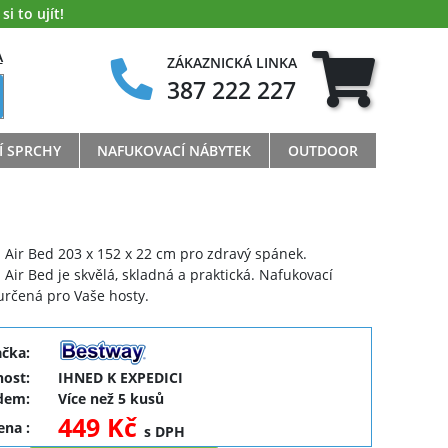
i to ujít!
A
ZÁKAZNICKÁ LINKA
387 222 227
Í SPRCHY
NAFUKOVACÍ NÁBYTEK
OUTDOOR
 Air Bed 203 x 152 x 22 cm pro zdravý spánek.
 Air Bed je skvělá, skladná a praktická. Nafukovací
 určená pro Vaše hosty.
ačka:
ost:
IHNED K EXPEDICI
dem:
Více než 5 kusů
449 Kč
cena
:
s DPH