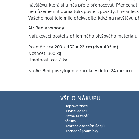
návštěvu, která si u nás přeje přenocovat. Přenechat j
nemůžeme mít doma tolik postelí, povzdychne si leck
Vašeho hostitele mile překvapíte, když na návštěvu p
Air Bed a výhody:
Nafukovací postel z příjemného plyšového materiálu
Rozměr: cca
203 x 152 x 22 cm (dvoulůžko)
Nosnost: 300 kg
Hmotnost: cca 4 kg
Na
Air Bed
poskytujeme záruku v délce 24 měsíců.
VŠE O NÁKUPU
Doprava zboží
Osobní odběr
Platba za zboží
Záruka
Ochrana osobních údajů
Obchodní podmínky