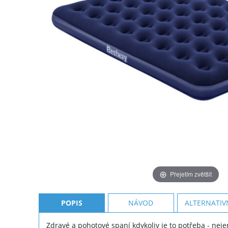
Přejetím zvětšit
POPIS
NÁVOD
ALTERNATIV
Zdravé a pohotové spaní kdykoliv je to potřeba - neje