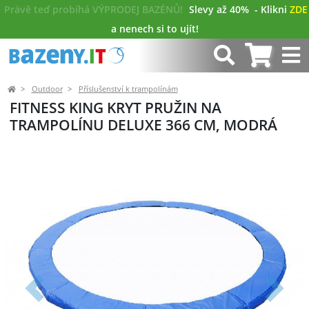
Právě teď probíhá VÝPRODEJ BAZÉNŮ!
Slevy až 40%
- Klikni
ZDE
a nenech si to ujít!
Outdoor
Příslušenství k trampolínám
FITNESS KING KRYT PRUŽIN NA
TRAMPOLÍNU DELUXE 366 CM, MODRÁ
Předchozí
Další