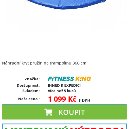
Náhradní kryt pružin na trampolínu 366 cm.
Značka:
Dostupnost:
IHNED K EXPEDICI
Skladem:
Více než 5 kusů
1 099 Kč
Naše cena
:
s DPH
KOUPIT