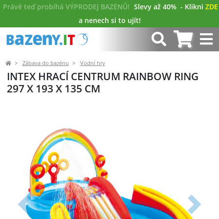
Právě teď probíhá VÝPRODEJ BAZÉNŮ!
Slevy až 40%
- Klikni
ZDE
a nenech si to ujít!
Zábava do bazénu
Vodní hry
INTEX HRACÍ CENTRUM RAINBOW RING
297 X 193 X 135 CM
Předchozí
Další