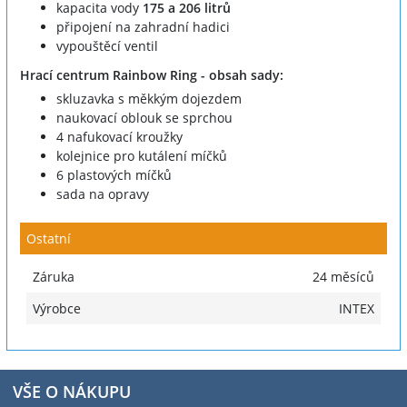
kapacita vody
175 a 206 litrů
připojení na zahradní hadici
vypouštěcí ventil
Hrací centrum Rainbow Ring - obsah sady:
skluzavka s měkkým dojezdem
naukovací oblouk se sprchou
4 nafukovací kroužky
kolejnice pro kutálení míčků
6 plastových míčků
sada na opravy
Ostatní
Záruka
24 měsíců
Výrobce
INTEX
VŠE O NÁKUPU