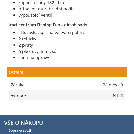
kapacita vody
182 litrů
připojení na zahradní hadici
vypouštěcí ventil
Hrací centrum Fishing Fun - obsah sady:
skluzavka, sprcha ve tvaru palmy
2 rybičky
2 pruty
6 plastových míčků
sada na opravy
Ostatní
Záruka
24 měsíců
Výrobce
INTEX
VŠE O NÁKUPU
Doprava zboží