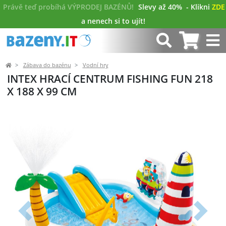
Právě teď probíhá VÝPRODEJ BAZÉNŮ!
Slevy až 40%
- Klikni
ZDE
a nenech si to ujít!
Zábava do bazénu
Vodní hry
INTEX HRACÍ CENTRUM FISHING FUN 218
X 188 X 99 CM
Předchozí
Další