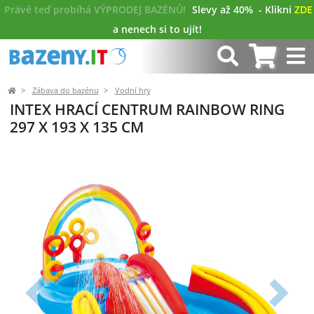
Právě teď probíhá VÝPRODEJ BAZÉNŮ!
Slevy až 40%
- Klikni
ZDE
a nenech si to ujít!
Zábava do bazénu
Vodní hry
INTEX HRACÍ CENTRUM RAINBOW RING
297 X 193 X 135 CM
Předchozí
Další