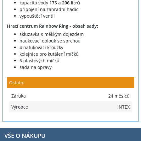
kapacita vody
175 a 206 litrů
připojení na zahradní hadici
vypouštěcí ventil
Hrací centrum Rainbow Ring - obsah sady:
skluzavka s měkkým dojezdem
naukovací oblouk se sprchou
4 nafukovací kroužky
kolejnice pro kutálení míčků
6 plastových míčků
sada na opravy
Ostatní
Záruka
24 měsíců
Výrobce
INTEX
VŠE O NÁKUPU