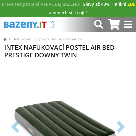
Právě teď probíhá VÝPRODEJ BAZÉNŮ!
Slevy až 40%
- Klikni
ZDE
a nenech si to ujít!
Nafukovací nábytek
Nafukovací postele
INTEX NAFUKOVACÍ POSTEL AIR BED
PRESTIGE DOWNY TWIN
Předchozí
Další