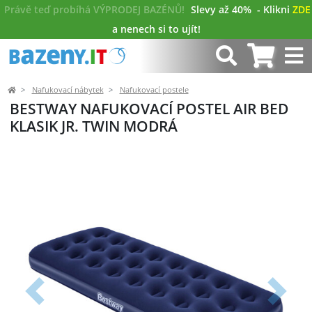
Právě teď probíhá VÝPRODEJ BAZÉNŮ!
Slevy až 40%
- Klikni
ZDE
a nenech si to ujít!
Nafukovací nábytek
Nafukovací postele
BESTWAY NAFUKOVACÍ POSTEL AIR BED
KLASIK JR. TWIN MODRÁ
Předchozí
Další