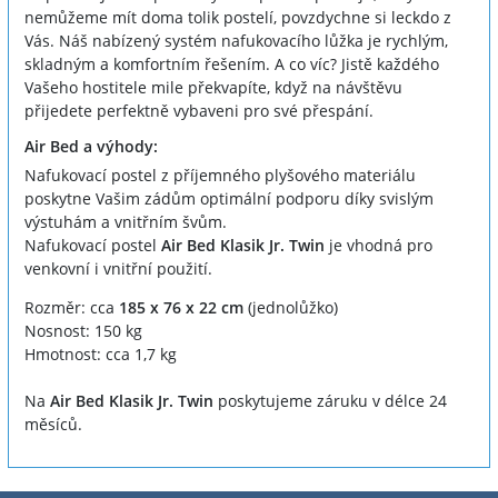
nemůžeme mít doma tolik postelí, povzdychne si leckdo z
Vás. Náš nabízený systém nafukovacího lůžka je rychlým,
skladným a komfortním řešením. A co víc? Jistě každého
Vašeho hostitele mile překvapíte, když na návštěvu
přijedete perfektně vybaveni pro své přespání.
Air Bed a výhody:
Nafukovací postel z příjemného plyšového materiálu
poskytne Vašim zádům optimální podporu díky svislým
výstuhám a vnitřním švům.
Nafukovací postel
Air Bed Klasik Jr. Twin
je vhodná pro
venkovní i vnitřní použití.
Rozměr: cca
185 x 76 x 22 cm
(jednolůžko)
Nosnost: 150 kg
Hmotnost: cca 1,7 kg
Na
Air Bed
Klasik Jr. Twin
poskytujeme záruku v délce 24
měsíců.