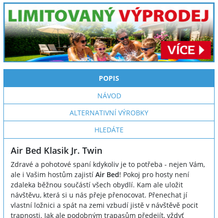
POPIS
NÁVOD
ALTERNATIVNÍ VÝROBKY
HLEDÁTE
Air Bed Klasik Jr. Twin
Zdravé a pohotové spaní kdykoliv je to potřeba - nejen Vám,
ale i Vašim hostům zajistí
Air Bed
! Pokoj pro hosty není
zdaleka běžnou součástí všech obydlí. Kam ale uložit
návštěvu, která si u nás přeje přenocovat. Přenechat jí
vlastní ložnici a spát na zemi vzbudí jistě v návštěvě pocit
trapnosti. Jak ale podobným trapasům předejít, vždyť