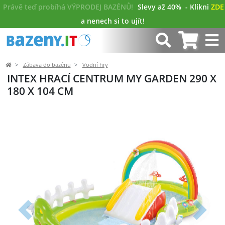
Právě teď probíhá VÝPRODEJ BAZÉNŮ!
Slevy až 40%
- Klikni
ZDE
a nenech si to ujít!
Zábava do bazénu
Vodní hry
INTEX HRACÍ CENTRUM MY GARDEN 290 X
180 X 104 CM
Předchozí
Další