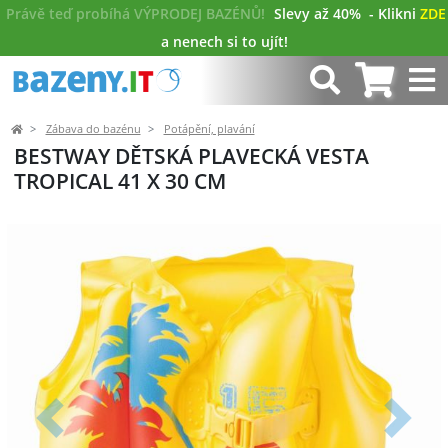
Právě teď probíhá VÝPRODEJ BAZÉNŮ!
Slevy až 40%
- Klikni
ZDE
a nenech si to ujít!
Zábava do bazénu
Potápění, plavání
BESTWAY DĚTSKÁ PLAVECKÁ VESTA
TROPICAL 41 X 30 CM
Předchozí
Další