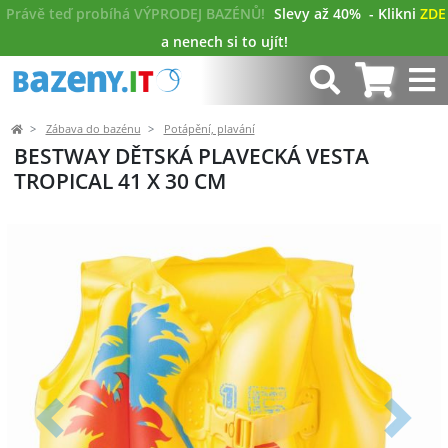
Právě teď probíhá VÝPRODEJ BAZÉNŮ!
Slevy až 40%
- Klikni
ZDE
a nenech si to ujít!
Zábava do bazénu
Potápění, plavání
BESTWAY DĚTSKÁ PLAVECKÁ VESTA
TROPICAL 41 X 30 CM
Předchozí
Další