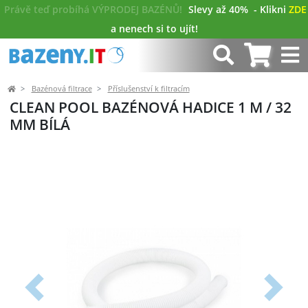
Právě teď probíhá VÝPRODEJ BAZÉNŮ!
Slevy až 40%
- Klikni
ZDE
a nenech si to ujít!
Bazénová filtrace
Příslušenství k filtracím
CLEAN POOL BAZÉNOVÁ HADICE 1 M / 32
MM BÍLÁ
Předchozí
Další