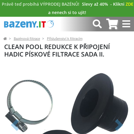
Právě teď probíhá VÝPRODEJ BAZÉNŮ!
Slevy až 40%
- Klikni
ZDE
a nenech si to ujít!
Bazénová filtrace
Příslušenství k filtracím
CLEAN POOL REDUKCE K PŘIPOJENÍ
HADIC PÍSKOVÉ FILTRACE SADA II.
Předchozí
Další