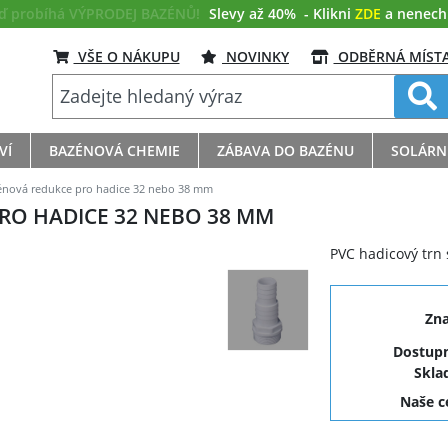
eď probíhá VÝPRODEJ BAZÉNŮ!
Slevy až 40%
- Klikni
ZDE
a nenech s
VŠE O NÁKUPU
NOVINKY
ODBĚRNÁ MÍST
VÍ
BAZÉNOVÁ CHEMIE
ZÁBAVA DO BAZÉNU
SOLÁRN
énová redukce pro hadice 32 nebo 38 mm
RO HADICE 32 NEBO 38 MM
PVC hadicový trn 
Zn
Dostupn
Skla
Naše 