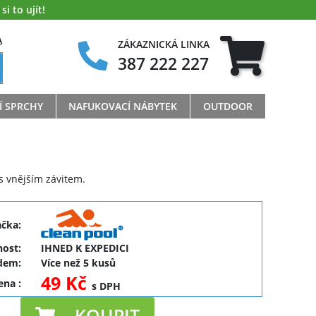
i to ujít!
A
ZÁKAZNICKÁ LINKA
387 222 227
Í SPRCHY
NAFUKOVACÍ NÁBYTEK
OUTDOOR
s vnějším závitem.
ačka:
ost:
IHNED K EXPEDICI
dem:
Více než 5 kusů
49 Kč
cena
:
s DPH
KOUPIT