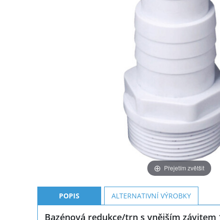
Přejetím zvětšit
POPIS
ALTERNATIVNÍ VÝROBKY
Bazénová redukce/trn s vnějším závitem 