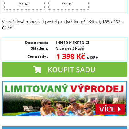
399 Kč
999 Kč
Víceúčelová pohovka i postel pro každou příležitost, 188 x 152 x
64 cm.
Dostupnost:
IHNED K EXPEDICI
Skladem:
Více než 5 kusů
1 398 Kč
Cena sady
:
s DPH
KOUPIT SADU