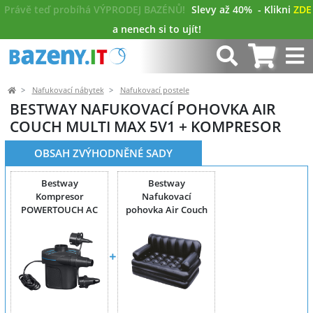
Právě teď probíhá VÝPRODEJ BAZÉNŮ!
Slevy až 40%
- Klikni
ZDE
a nenech si to ujít!
Nafukovací nábytek
Nafukovací postele
BESTWAY NAFUKOVACÍ POHOVKA AIR
COUCH MULTI MAX 5V1 + KOMPRESOR
OBSAH ZVÝHODNĚNÉ SADY
Bestway
Bestway
Kompresor
Nafukovací
POWERTOUCH AC
pohovka Air Couch
AIR 230 V
Multi Max 5v1