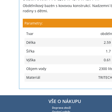
Obdélníkový bazén s kovovou konstrukcí. Nadzemní b
rodiny s dětmi.
Parametry:
Tvar
obdéln
Délka
2.59
Šířka
1.7
Výška
0.61
Objem vody
2300 lit
Materiál
TRITEC
VŠE O NÁKUPU
Doprava zboží
Osobní odběr