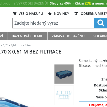
eď probíhá VÝPRODEJ BAZÉNŮ!
Slevy až 40%
- Klikni
ZDE
a nenech s
VŠE O NÁKUPU
NOVINKY
ODBĚRNÁ MÍST
VÍ
BAZÉNOVÁ CHEMIE
ZÁBAVA DO BAZÉNU
SOLÁRN
x 1,70 x 0,61 m bez filtrace
70 X 0,61 M BEZ FILTRACE
Samostatný bazén 
filtrace, ihned k 
Zn
Dostupn
Skla
Naše 
Litujeme, 