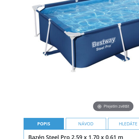
Přejetím zvětšit
POPIS
NÁVOD
HLEDÁTE
Bazén Steel Pro 2,59 x 1,70 x 0,61 m