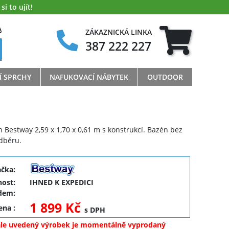
i to ujít!
A
ZÁKAZNICKÁ LINKA
387 222 227
Í SPRCHY
NAFUKOVACÍ NÁBYTEK
OUTDOOR
Bestway 2,59 x 1,70 x 0,61 m s konstrukcí. Bazén bez
odběru.
ačka:
ost:
IHNED K EXPEDICI
dem:
1 899 Kč
cena
:
s DPH
ale uvedený výrobek je momentálně vyprodaný