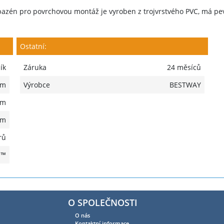
azén pro povrchovou montáž je vyroben z trojvrstvého PVC, má pev
Ostatní:
ík
Záruka
24 měsíců
 m
Výrobce
BESTWAY
 m
 m
rů
H™
O SPOLEČNOSTI
O nás
Kontaktní informace