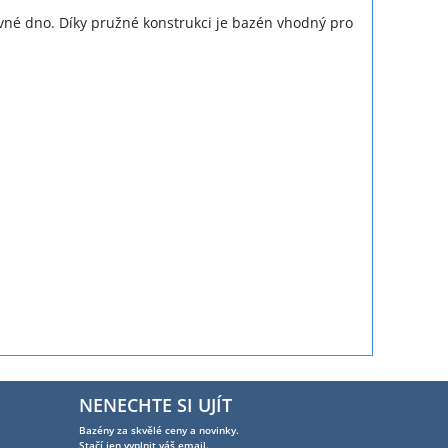
né dno. Díky pružné konstrukci je bazén vhodný pro
NENECHTE SI UJÍT
Bazény za skvělé ceny a novinky.
Stačí jen vyplnit váš email.