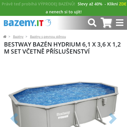
Právě teď probíhá VÝPRODEJ BAZÉNŮ!
Slevy až 40%
- Klikni
ZDE
a nenech si to ujít!
Bazény
Bazény s pevnou stěnou
BESTWAY BAZÉN HYDRIUM 6,1 X 3,6 X 1,2
M SET VČETNĚ PŘÍSLUŠENSTVÍ
Předchozí
Další