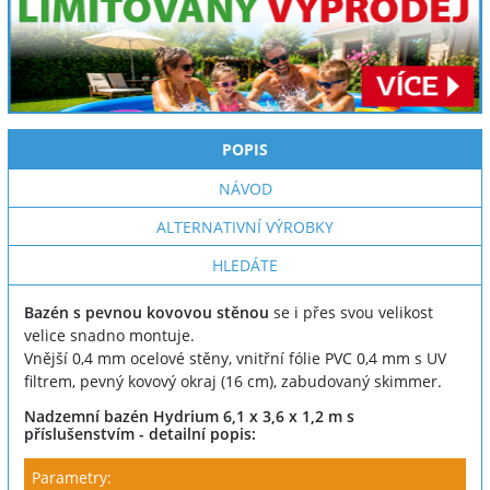
POPIS
NÁVOD
ALTERNATIVNÍ VÝROBKY
HLEDÁTE
Bazén s pevnou kovovou stěnou
se i přes svou velikost
velice snadno montuje.
Vnější 0,4 mm ocelové stěny, vnitřní fólie PVC 0,4 mm s UV
filtrem, pevný kovový okraj (16 cm), zabudovaný skimmer.
Nadzemní bazén Hydrium 6,1 x 3,6 x 1,2 m s
příslušenstvím - detailní popis:
Parametry: