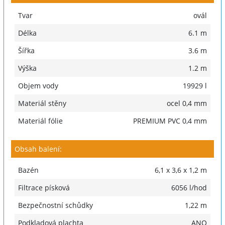
Tvar
ovál
Délka
6.1 m
Šířka
3.6 m
Výška
1.2 m
Objem vody
19929 l
Materiál stěny
ocel 0,4 mm
Materiál fólie
PREMIUM PVC 0,4 mm
Obsah balení:
Bazén
6,1 x 3,6 x 1,2 m
Filtrace písková
6056 l/hod
Bezpečnostní schůdky
1,22 m
Podkladová plachta
ANO