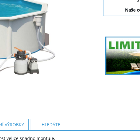
Naše 
NÍ VÝROBKY
HLEDÁTE
kost velice snadno montuje.