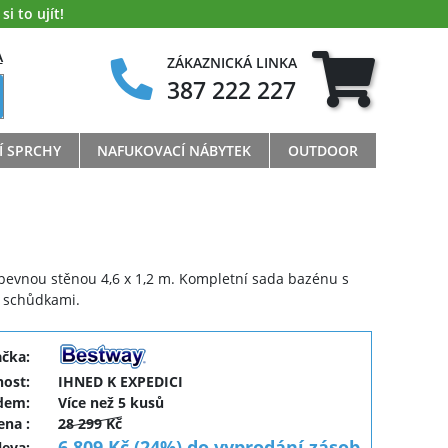
i to ujít!
A
ZÁKAZNICKÁ LINKA
387 222 227
Í SPRCHY
NAFUKOVACÍ NÁBYTEK
OUTDOOR
pevnou stěnou 4,6 x 1,2 m. Kompletní sada bazénu s
 a schůdkami.
ačka:
ost:
IHNED K EXPEDICI
dem:
Více než 5 kusů
cena
:
28 299 Kč
6 809 Kč (24%) do vyprodání zásob
leva
: