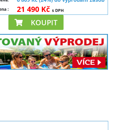
21 490 Kč
cena
:
s DPH
KOUPIT