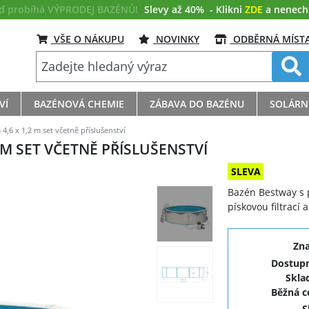
eď probíhá VÝPRODEJ BAZÉNŮ!
Slevy až 40%
- Klikni
ZDE
a nenech s
VŠE O NÁKUPU
NOVINKY
ODBĚRNÁ MÍST
VÍ
BAZÉNOVÁ CHEMIE
ZÁBAVA DO BAZÉNU
SOLÁRN
,6 x 1,2 m set včetně příslušenství
 M SET VČETNĚ PŘÍSLUŠENSTVÍ
SLEVA
Bazén Bestway s 
pískovou filtrací
Zn
Dostupn
Skla
Běžná 
S