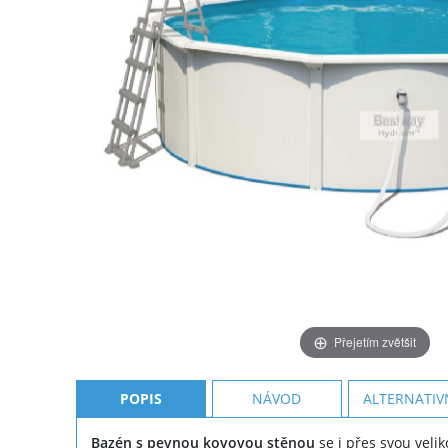
Přejetím zvětšit
POPIS
NÁVOD
ALTERNATIV
Bazén s pevnou kovovou stěnou
se i přes svou veli