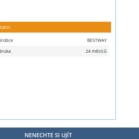
tatní:
ýrobce
BESTWAY
áruka
24 měsíců
NENECHTE SI UJÍT