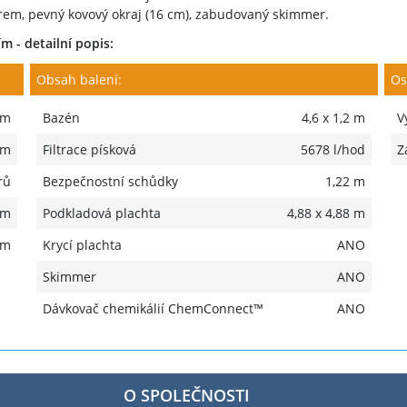
iltrem, pevný kovový okraj (16 cm), zabudovaný skimmer.
 - detailní popis:
Obsah balení:
Os
 m
Bazén
4,6 x 1,2 m
V
 m
Filtrace písková
5678 l/hod
Z
rů
Bezpečnostní schůdky
1,22 m
mm
Podkladová plachta
4,88 x 4,88 m
mm
Krycí plachta
ANO
Skimmer
ANO
Dávkovač chemikálií ChemConnect™
ANO
O SPOLEČNOSTI