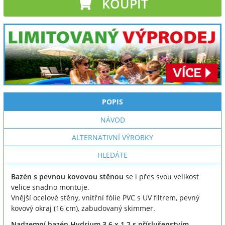
KOUPIT
POPIS
NÁVOD
ALTERNATIVNÍ VÝROBKY
HLEDÁTE
Bazén s pevnou kovovou stěnou
se i přes svou velikost
velice snadno montuje.
Vnější ocelové stěny, vnitřní fólie PVC s UV filtrem, pevný
kovový okraj (16 cm), zabudovaný skimmer.
Nadzemní bazén Hydrium 3,6 x 1,2 s příslušenstvím -