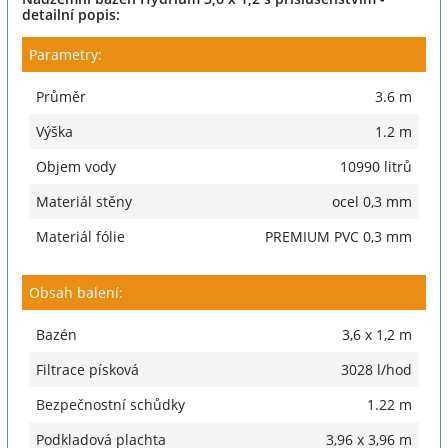
detailní popis:
Parametry:
Průměr
3.6 m
Výška
1.2 m
Objem vody
10990 litrů
Materiál stěny
ocel 0,3 mm
Materiál fólie
PREMIUM PVC 0,3 mm
Obsah balení:
Bazén
3,6 x 1,2 m
Filtrace písková
3028 l/hod
Bezpečnostní schůdky
1.22 m
Podkladová plachta
3,96 x 3,96 m