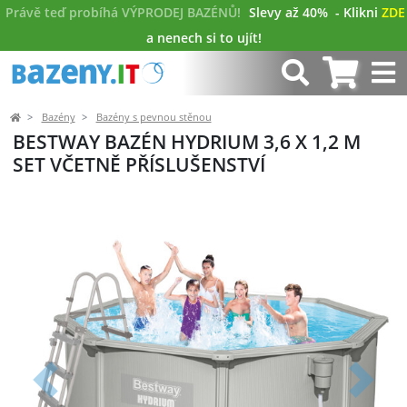
Právě teď probíhá VÝPRODEJ BAZÉNŮ!
Slevy až 40%
- Klikni
ZDE
a nenech si to ujít!
Bazény
Bazény s pevnou stěnou
BESTWAY BAZÉN HYDRIUM 3,6 X 1,2 M
SET VČETNĚ PŘÍSLUŠENSTVÍ
Předchozí
Další