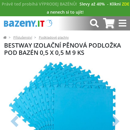
Právě teď probíhá VÝPRODEJ BAZÉNŮ!
Slevy až 40%
- Klikni
ZDE
a nenech si to ujít!
Příslušenství
Podkladové plachty
BESTWAY IZOLAČNÍ PĚNOVÁ PODLOŽKA
POD BAZÉN 0,5 X 0,5 M 9 KS
Předchozí
Další