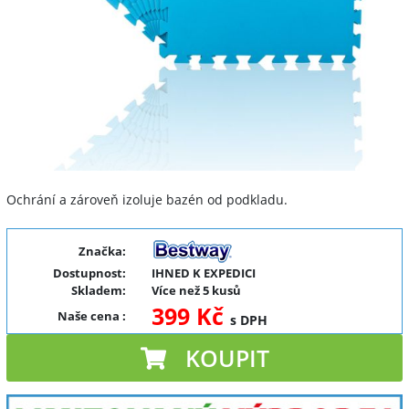
Ochrání a zároveň izoluje bazén od podkladu.
Značka:
Dostupnost:
IHNED K EXPEDICI
Skladem:
Více než 5 kusů
399 Kč
Naše cena
:
s DPH
KOUPIT