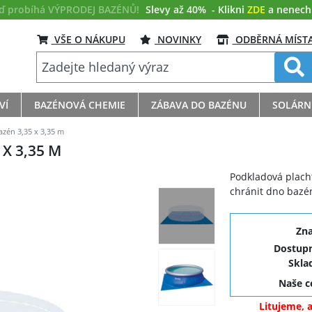
eď probíhá VÝPRODEJ BAZÉNŮ!
Slevy až 40%
- Klikni
ZDE
a nenech s
VŠE O NÁKUPU
NOVINKY
ODBĚRNÁ MÍST
VÍ
BAZÉNOVÁ CHEMIE
ZÁBAVA DO BAZÉNU
SOLÁRN
zén 3,35 x 3,35 m
X 3,35 M
Podkladová plach
chránit dno bazé
Zn
Dostupn
Skla
Naše 
Litujeme, 