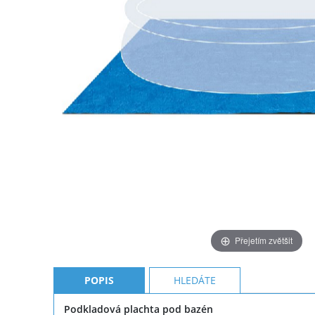
Přejetím zvětšit
POPIS
HLEDÁTE
Podkladová plachta pod bazén