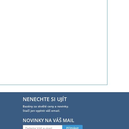
NENECHTE SI UJÍT
Bazény za skvělé ceny a novinky.
Stačí jen vyplnit váš email.
NOVINKY NA VÁŠ MAIL
Přihlásit