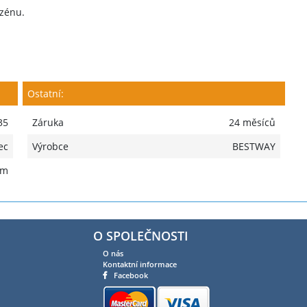
zénu.
Ostatní:
35
Záruka
24 měsíců
ec
Výrobce
BESTWAY
 m
O SPOLEČNOSTI
O nás
Kontaktní informace
Facebook