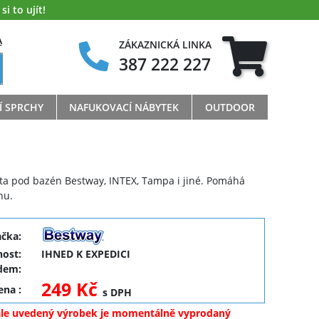
i to ujít!
A
ZÁKAZNICKÁ LINKA
387 222 227
Í SPRCHY
NAFUKOVACÍ NÁBYTEK
OUTDOOR
ta pod bazén Bestway, INTEX, Tampa i jiné. Pomáhá
nu.
ačka:
ost:
IHNED K EXPEDICI
dem:
249 Kč
cena
:
s DPH
ale uvedený výrobek je momentálně vyprodaný