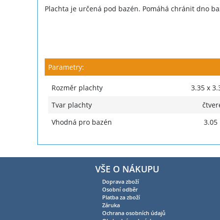
Plachta je určená pod bazén. Pomáhá chránit dno ba
Parametry:
Rozměr plachty
3.35 x 3.
Tvar plachty
čtver
Vhodná pro bazén
3.05
VŠE O NÁKUPU
Doprava zboží
Osobní odběr
Platba za zboží
Záruka
Ochrana osobních údajů