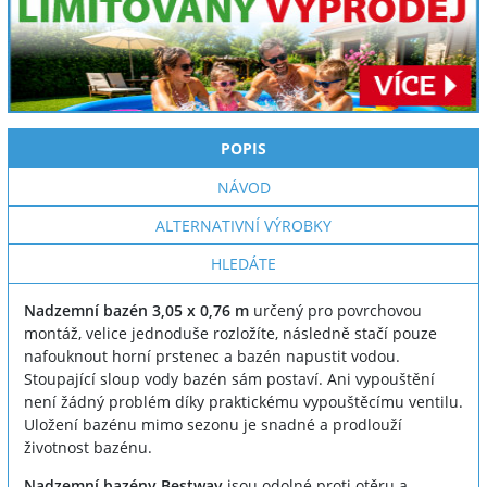
POPIS
NÁVOD
ALTERNATIVNÍ VÝROBKY
HLEDÁTE
Nadzemní bazén 3,05 x 0,76 m
určený pro povrchovou
montáž, velice jednoduše rozložíte, následně stačí pouze
nafouknout horní prstenec a bazén napustit vodou.
Stoupající sloup vody bazén sám postaví. Ani vypouštění
není žádný problém díky praktickému vypouštěcímu ventilu.
Uložení bazénu mimo sezonu je snadné a prodlouží
životnost bazénu.
Nadzemní bazény Bestway
jsou odolné proti otěru a