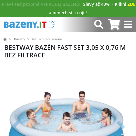
Právě teď probíhá VÝPRODEJ BAZÉNŮ!
Slevy až 40%
- Klikni
ZDE
a nenech si to ujít!
Bazény
Nafukovací bazény
BESTWAY BAZÉN FAST SET 3,05 X 0,76 M
BEZ FILTRACE
Předchozí
Další