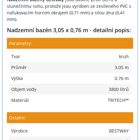
slunečnímu svitu, protože jsou vyroben ze zesíleného PVC s
nafukovacím horním okrajem (0,71 mm) a silou dna (0,41
mm).
Nadzemní bazén 3,05 x 0,76 m - detailní popis:
Parametry:
Tvar
kruh
Průměr
3.05 m
Výška
0.76 m
Objem vody
3800 litrů
Materiál
TRITECH™
Ostatní:
Výrobce
BESTWAY