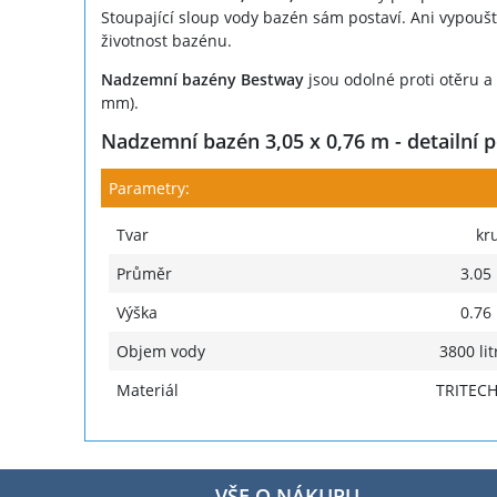
Stoupající sloup vody bazén sám postaví. Ani vypou
životnost bazénu.
Nadzemní bazény Bestway
jsou odolné proti otěru a
mm).
Nadzemní bazén 3,05 x 0,76 m - detailní p
Parametry:
Tvar
kr
Průměr
3.05
Výška
0.76
Objem vody
3800 lit
Materiál
TRITEC
VŠE O NÁKUPU