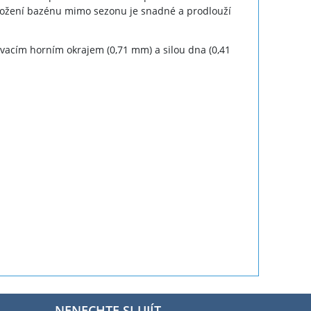
Uložení bazénu mimo sezonu je snadné a prodlouží
ovacím horním okrajem (0,71 mm) a silou dna (0,41
NENECHTE SI UJÍT