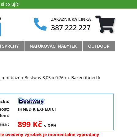
i to ujít!
A
ZÁKAZNICKÁ LINKA
387 222 227
Í SPRCHY
NAFUKOVACÍ NÁBYTEK
OUTDOOR
mní bazén Bestway 3,05 x 0,76 m. Bazén ihned k
ačka:
ost:
IHNED K EXPEDICI
dem:
899 Kč
cena
:
s DPH
ale uvedený výrobek je momentálně vyprodaný