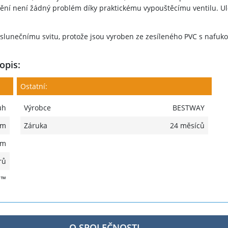
štění není žádný problém díky praktickému vypouštěcímu ventilu. 
 slunečnímu svitu, protože jsou vyroben ze zesíleného PVC s nafuk
opis:
Ostatní:
uh
Výrobce
BESTWAY
 m
Záruka
24 měsíců
 m
rů
H™
O SPOLEČNOSTI