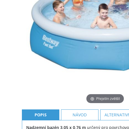
Přejetím zvětšit
POPIS
NÁVOD
ALTERNATIV
Nadzemní bazén 3,05 x 0,76 m
určený pro povrchovou