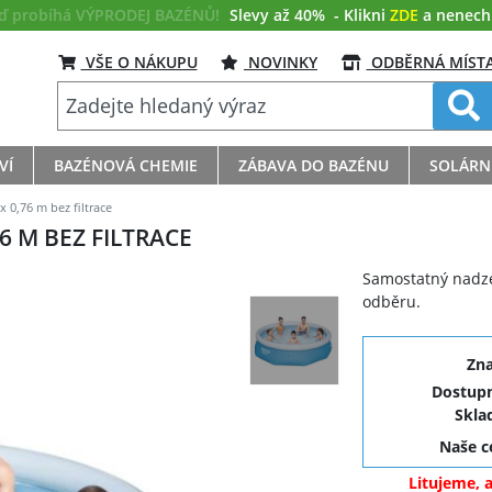
eď probíhá VÝPRODEJ BAZÉNŮ!
Slevy až 40%
- Klikni
ZDE
a nenech s
VŠE O NÁKUPU
NOVINKY
ODBĚRNÁ MÍST
VÍ
BAZÉNOVÁ CHEMIE
ZÁBAVA DO BAZÉNU
SOLÁRN
 0,76 m bez filtrace
6 M BEZ FILTRACE
Samostatný nadze
odběru.
Zn
Dostupn
Skla
Naše 
Litujeme, 