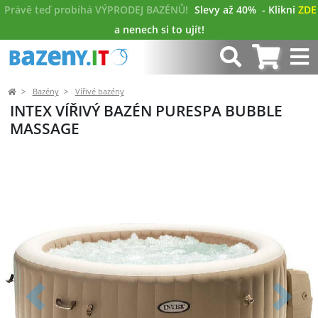
Právě teď probíhá VÝPRODEJ BAZÉNŮ!
Slevy až 40%
- Klikni
ZDE
a nenech si to ujít!
Bazény
Vířivé bazény
INTEX VÍŘIVÝ BAZÉN PURESPA BUBBLE
MASSAGE
Předchozí
Další