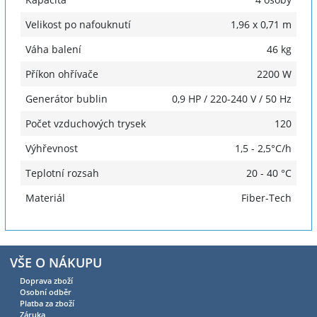
Velikost po nafouknutí
1,96 x 0,71 m
Váha balení
46 kg
Příkon ohřívače
2200 W
Generátor bublin
0,9 HP / 220-240 V / 50 Hz
Počet vzduchových trysek
120
Výhřevnost
1,5 - 2,5°C/h
Teplotní rozsah
20 - 40 °C
Materiál
Fiber-Tech
VŠE O NÁKUPU
Doprava zboží
Osobní odběr
Platba za zboží
Záruka