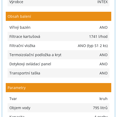
Výrobce
INTEX
Obsah balení
Vířivý bazén
ANO
Filtrace kartušová
1741 l/hod
Filtrační vložka
ANO (typ S1 2 ks)
Termoizolační podložka a kryt
ANO
Dotykový ovládací panel
ANO
Transportní taška
ANO
Parametry
Tvar
kruh
Objem vody
795 litrů
Kapacita
4 osoby