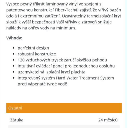
Vysoce pevný třikrát laminovaný vinyl ve spojení s
patentovanou konstrukcí Fiber-Tech© zajistí, že vířivý bazén
odolá i extrémnímu zatížení. Uzavíratelný termoizolační kryt
slouží k vyšší bezpečnosti Vaší vířivky a zároveň snižuje
náklady na ohřev vody na minimum.
Výhody:
perfektní design
robustní konstrukce
120 vzduchových trysek zaručí skvělou pohodu
intuitivní ovládací panel pro jednoduchou obsluhu
uzamykatelná izolační krycí plachta
integrovaný systém Hard Water Treatment System
proti vápenaté tvrdé vodě
Ostatní
Záruka
24 měsíců