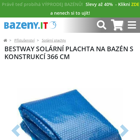
Právě teď probíhá VÝPRODEJ BAZÉNŮ!
Slevy až 40%
- Klikni
ZDE
a nenech si to ujít!
Příslušenství
Solární plachty
BESTWAY SOLÁRNÍ PLACHTA NA BAZÉN S
KONSTRUKCÍ 366 CM
Předchozí
Další