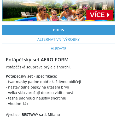
POPIS
ALTERNATIVNÍ VÝROBKY
HLEDÁTE
Potápěčský set AERO-FORM
Potápěčská souprava brýle a šnorchl.
Potápěčský set - specifikace:
- tvar masky padne dobře každému obličeji
- nastavitelné pásky na utažení brýlí
- velká skla zaručují dobrou viditelnost
- těsně padnoucí náustky šnorchlu
- vhodné 14+
Výrobce:
BESTWAY s.r.l.
Milano