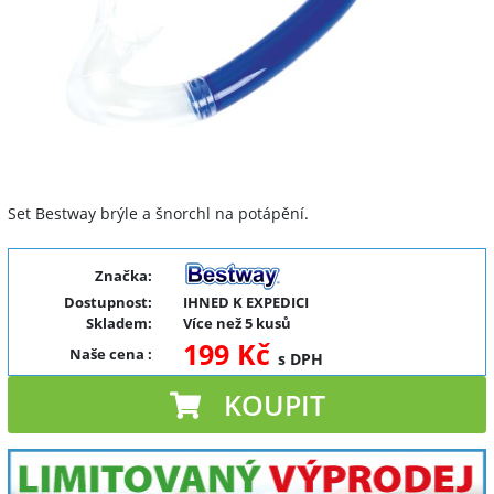
Set Bestway brýle a šnorchl na potápění.
Značka:
Dostupnost:
IHNED K EXPEDICI
Skladem:
Více než 5 kusů
199 Kč
Naše cena
:
s DPH
KOUPIT