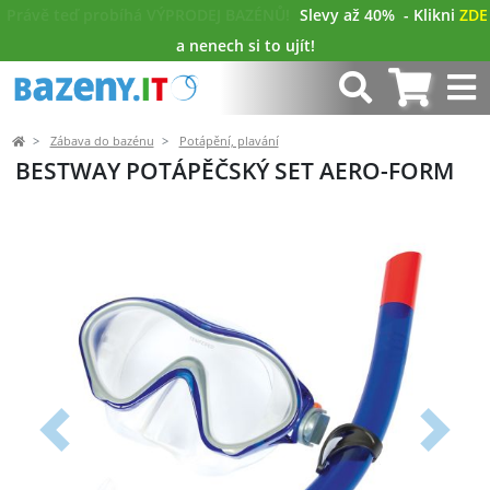
Právě teď probíhá VÝPRODEJ BAZÉNŮ!
Slevy až 40%
- Klikni
ZDE
a nenech si to ujít!
Zábava do bazénu
Potápění, plavání
BESTWAY POTÁPĚČSKÝ SET AERO-FORM
Předchozí
Další