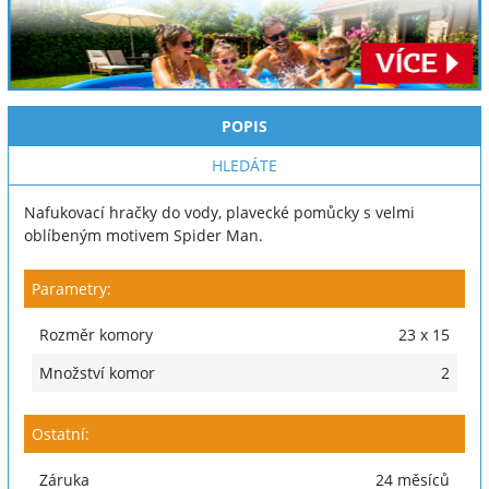
POPIS
HLEDÁTE
Nafukovací hračky do vody, plavecké pomůcky s velmi
oblíbeným motivem Spider Man.
Parametry:
Rozměr komory
23 x 15
Množství komor
2
Ostatní:
Záruka
24 měsíců