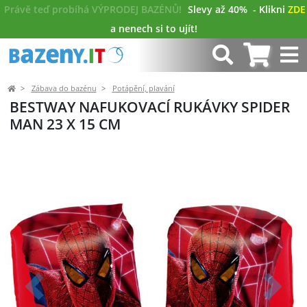
Právě teď probíhá VÝPRODEJ BAZÉNŮ!
Slevy až 40%
- Klikni
ZDE
a nenech si to ujít!
Zábava do bazénu
Potápění, plavání
BESTWAY NAFUKOVACÍ RUKÁVKY SPIDER
MAN 23 X 15 CM
Předchozí
Další