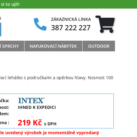
i to ujít!
A
ZÁKAZNICKÁ LINKA
387 222 227
Í SPRCHY
NAFUKOVACÍ NÁBYTEK
OUTDOOR
ací lehátko s područkami a opěrkou hlavy. Nosnost 100
ačka:
ost:
IHNED K EXPEDICI
dem:
219 Kč
cena
:
s DPH
ale uvedený výrobek je momentálně vyprodaný