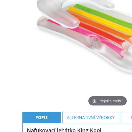
Přejetím zvětšit
POPIS
ALTERNATIVNÍ VÝROBKY
Nafukovací lehátko King Kool