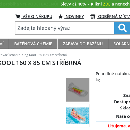
eď probíhá VÝPRODEJ BAZÉNŮ!
Slevy až 40%
- Klikni
ZDE
a nenech s
VŠE O NÁKUPU
NOVINKY
ODBĚRNÁ MÍST
VÍ
BAZÉNOVÁ CHEMIE
ZÁBAVA DO BAZÉNU
SOLÁRN
ovací lehátko King Kool 160 x 85 cm stříbrná
OOL 160 X 85 CM STŘÍBRNÁ
Pohodlné nafukov
kg.
Zn
Dostupn
Skla
Naše 
Litujeme, 