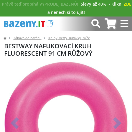
Právě teď probíhá VÝPRODEJ BAZÉNŮ!
Slevy až 40%
- Klikni
ZDE
a nenech si to ujít!
Zábava do bazénu
Kruhy, vesty, rukávky, míče
BESTWAY NAFUKOVACÍ KRUH
FLUORESCENT 91 CM RŮŽOVÝ
Předchozí
Další