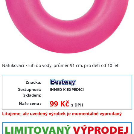
Nafukovací kruh do vody, průměr 91 cm, pro děti od 10 let.
Značka:
Dostupnost:
IHNED K EXPEDICI
Skladem:
99 Kč
Naše cena
:
s DPH
Litujeme, ale uvedený výrobek je momentálně vyprodaný