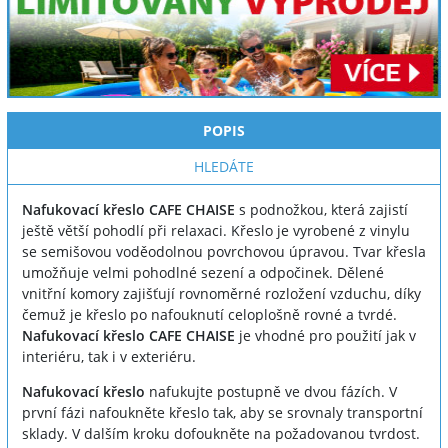
POPIS
HLEDÁTE
Nafukovací křeslo CAFE CHAISE
s podnožkou, která zajistí
ještě větší pohodlí při relaxaci. Křeslo je vyrobené z vinylu
se semišovou voděodolnou povrchovou úpravou. Tvar křesla
umožňuje velmi pohodlné sezení a odpočinek. Dělené
vnitřní komory zajišťují rovnoměrné rozložení vzduchu, díky
čemuž je křeslo po nafouknutí celoplošně rovné a tvrdé.
Nafukovací křeslo CAFE CHAISE
je vhodné pro použití jak v
interiéru, tak i v exteriéru.
Nafukovací křeslo
nafukujte postupně ve dvou fázích. V
první fázi nafoukněte křeslo tak, aby se srovnaly transportní
sklady. V dalším kroku dofoukněte na požadovanou tvrdost.