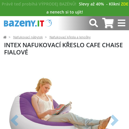
Právě teď probíhá VÝPRODEJ BAZÉNŮ!
Slevy až 40%
- Klikni
ZDE
a nenech si to ujít!
Nafukovací nábytek
Nafukovací křesla a lenošky
INTEX NAFUKOVACÍ KŘESLO CAFE CHAISE
FIALOVÉ
Předchozí
Další