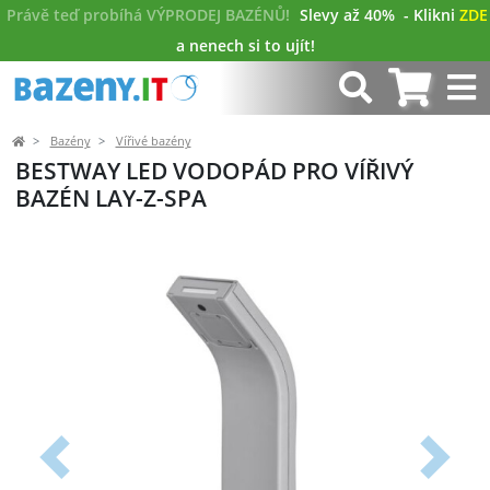
Právě teď probíhá VÝPRODEJ BAZÉNŮ!
Slevy až 40%
- Klikni
ZDE
a nenech si to ujít!
Bazény
Vířivé bazény
BESTWAY LED VODOPÁD PRO VÍŘIVÝ
BAZÉN LAY-Z-SPA
Předchozí
Další