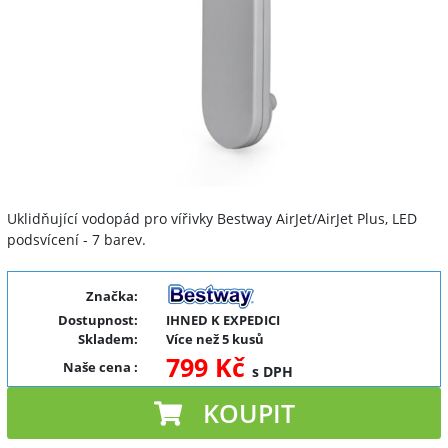
Uklidňující vodopád pro vířivky Bestway AirJet/AirJet Plus, LED
podsvícení - 7 barev.
Značka:
Dostupnost:
IHNED K EXPEDICI
Skladem:
Více než 5 kusů
799 Kč
Naše cena
:
s DPH
KOUPIT