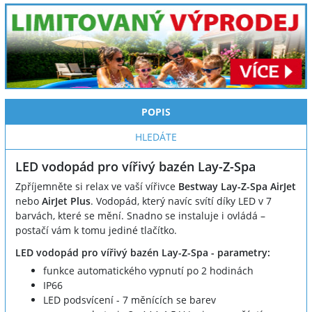
POPIS
HLEDÁTE
LED vodopád pro vířivý bazén Lay-Z-Spa
Zpříjemněte si relax ve vaší vířivce
Bestway Lay-Z-Spa AirJet
nebo
AirJet Plus
. Vodopád, který navíc svítí díky LED v 7
barvách, které se mění. Snadno se instaluje i ovládá –
postačí vám k tomu jediné tlačítko.
LED vodopád pro vířivý bazén Lay-Z-Spa - parametry:
funkce automatického vypnutí po 2 hodinách
IP66
LED podsvícení - 7 měnících se barev