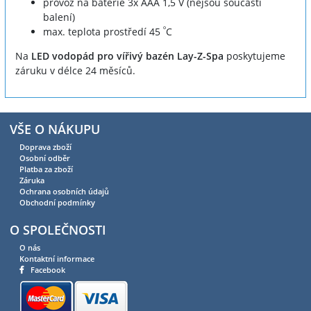
provoz na baterie 3x AAA 1,5 V (nejsou součástí
balení)
º
max. teplota prostředí 45
C
Na
LED vodopád pro vířivý bazén Lay-Z-Spa
poskytujeme
záruku v délce 24 měsíců.
VŠE O NÁKUPU
Doprava zboží
Osobní odběr
Platba za zboží
Záruka
Ochrana osobních údajů
Obchodní podmínky
O SPOLEČNOSTI
O nás
Kontaktní informace
Facebook