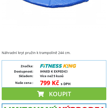
Náhradní kryt pružin k trampolíně 244 cm.
Značka:
Dostupnost:
IHNED K EXPEDICI
Skladem:
Více než 5 kusů
799 Kč
Naše cena
:
s DPH
KOUPIT