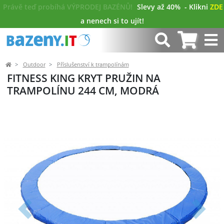
Právě teď probíhá VÝPRODEJ BAZÉNŮ!
Slevy až 40%
- Klikni
ZDE
a nenech si to ujít!
Outdoor
Příslušenství k trampolínám
FITNESS KING KRYT PRUŽIN NA
TRAMPOLÍNU 244 CM, MODRÁ
Předchozí
Další