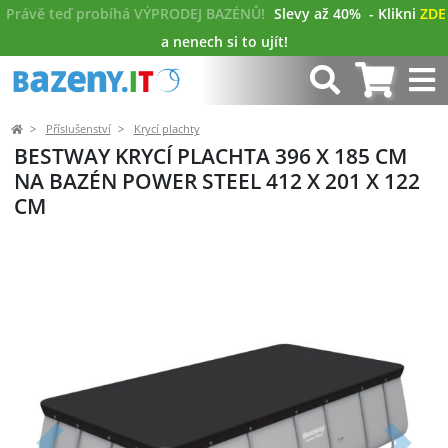
Právě teď probíhá VÝPRODEJ BAZÉNŮ!
Slevy až 40%
- Klikni
ZDE
a nenech si to ujít!
Příslušenství
Krycí plachty
BESTWAY KRYCÍ PLACHTA 396 X 185 CM
NA BAZÉN POWER STEEL 412 X 201 X 122
CM