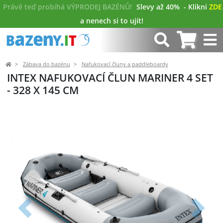
Právě teď probíhá VÝPRODEJ BAZÉNŮ!
Slevy až 40%
- Klikni
ZDE
a nenech si to ujít!
Zábava do bazénu
Nafukovací čluny a paddleboardy
INTEX NAFUKOVACÍ ČLUN MARINER 4 SET
- 328 X 145 CM
Předchozí
Další