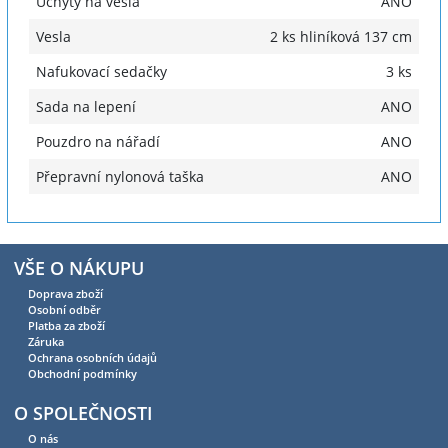
Úchyty na vesla
ANO
Vesla
2 ks hliníková 137 cm
Nafukovací sedačky
3 ks
Sada na lepení
ANO
Pouzdro na nářadí
ANO
Přepravní nylonová taška
ANO
VŠE O NÁKUPU
Doprava zboží
Osobní odběr
Platba za zboží
Záruka
Ochrana osobních údajů
Obchodní podmínky
O SPOLEČNOSTI
O nás