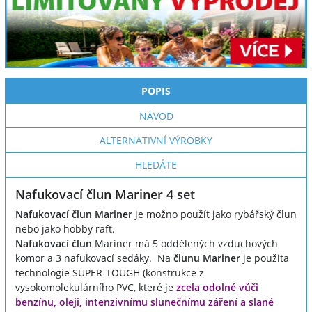
POPIS
NÁVOD
ALTERNATIVNÍ VÝROBKY
HLEDÁTE
Nafukovací člun Mariner 4 set
Nafukovací člun Mariner
je možno použít jako rybářský člun
nebo jako hobby raft.
Nafukovací člun
Mariner
má 5 oddělených vzduchových
komor a 3 nafukovací sedáky. Na
člunu Mariner
je použita
technologie SUPER-TOUGH (konstrukce z
vysokomolekulárního PVC, které je
zcela odolné vůči
benzínu, oleji, intenzivnímu slunečnímu záření a slané