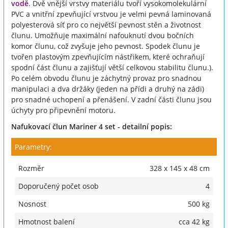
vodě
. Dvě vnější vrstvy materiálu tvoří vysokomolekulární
PVC a vnitřní zpevňující vrstvou je velmi pevná laminovaná
polyesterová síť pro co největší pevnost stěn a životnost
člunu. Umožňuje maximální nafouknutí dvou bočních
komor člunu, což zvyšuje jeho pevnost. Spodek člunu je
tvořen plastovým zpevňujícím nástřikem, které ochraňují
spodní část člunu a zajišťují větší celkovou stabilitu člunu.).
Po celém obvodu člunu je záchytný provaz pro snadnou
manipulaci a dva držáky (jeden na přídi a druhý na zádi)
pro snadné uchopení a přenášení. V zadní části člunu jsou
úchyty pro připevnění motoru.
Nafukovací člun Mariner 4 set - detailní popis:
Parametry:
Rozměr
328 x 145 x 48 cm
Doporučený počet osob
4
Nosnost
500 kg
Hmotnost balení
cca 42 kg