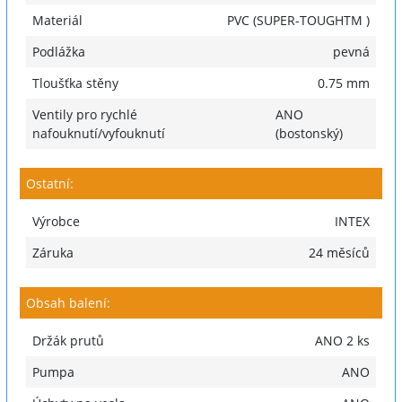
Materiál
PVC (SUPER-TOUGHTM )
Podlážka
pevná
Tloušťka stěny
0.75 mm
Ventily pro rychlé
ANO
nafouknutí/vyfouknutí
(bostonský)
Ostatní:
Výrobce
INTEX
Záruka
24 měsíců
Obsah balení:
Držák prutů
ANO 2 ks
Pumpa
ANO